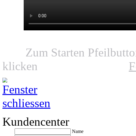
Zum Starten Pfeilbutt
klicken
F
Kundencenter
Name