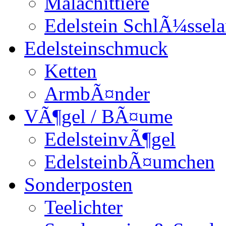
Malachittiere
Edelstein SchlÃ¼ssel
Edelsteinschmuck
Ketten
ArmbÃ¤nder
VÃ¶gel / BÃ¤ume
EdelsteinvÃ¶gel
EdelsteinbÃ¤umchen
Sonderposten
Teelichter