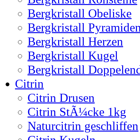
Bergkristall Obeliske
Bergkristall Pyramide
Bergkristall Herzen
Bergkristall Kugel
Bergkristall Doppelen
Citrin
Citrin Drusen
Citrin StÃ¼cke 1kg
Naturcitrin geschliffen
Citrin Kugeln