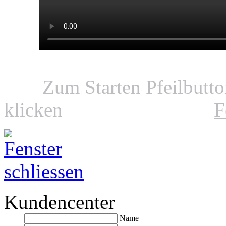
Zum Starten Pfeilbutt
klicken
F
Kundencenter
Name