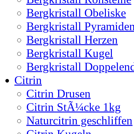
Bergkristall Obeliske
Bergkristall Pyramide
Bergkristall Herzen
Bergkristall Kugel
Bergkristall Doppelen
Citrin
Citrin Drusen
Citrin StÃ¼cke 1kg
Naturcitrin geschliffen
Citrin Kugeln