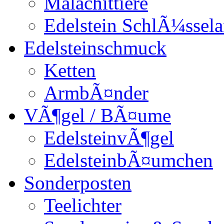
Malachittiere
Edelstein SchlÃ¼ssel
Edelsteinschmuck
Ketten
ArmbÃ¤nder
VÃ¶gel / BÃ¤ume
EdelsteinvÃ¶gel
EdelsteinbÃ¤umchen
Sonderposten
Teelichter