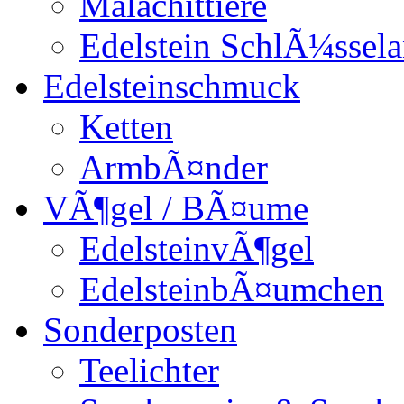
Malachittiere
Edelstein SchlÃ¼ssel
Edelsteinschmuck
Ketten
ArmbÃ¤nder
VÃ¶gel / BÃ¤ume
EdelsteinvÃ¶gel
EdelsteinbÃ¤umchen
Sonderposten
Teelichter