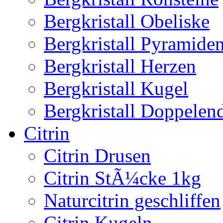
Bergkristall Obeliske
Bergkristall Pyramide
Bergkristall Herzen
Bergkristall Kugel
Bergkristall Doppelen
Citrin
Citrin Drusen
Citrin StÃ¼cke 1kg
Naturcitrin geschliffen
Citrin Kugeln