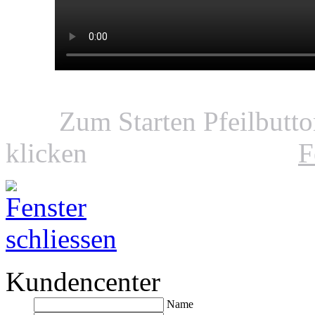
Zum Starten Pfeilbutt
klicken
F
Kundencenter
Name