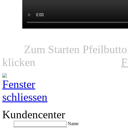
Zum Starten Pfeilbutt
klicken
F
Kundencenter
Name