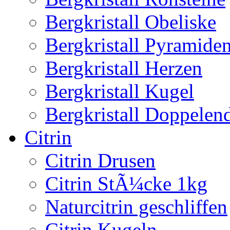
Bergkristall Obeliske
Bergkristall Pyramide
Bergkristall Herzen
Bergkristall Kugel
Bergkristall Doppelen
Citrin
Citrin Drusen
Citrin StÃ¼cke 1kg
Naturcitrin geschliffen
Citrin Kugeln