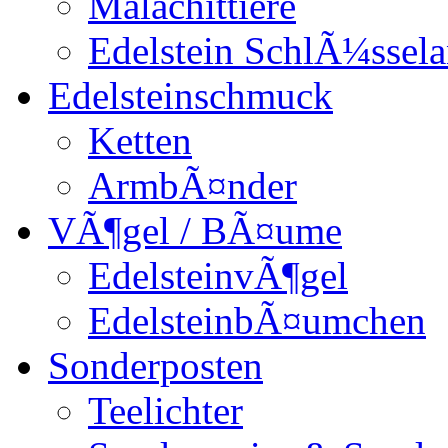
Malachittiere
Edelstein SchlÃ¼ssel
Edelsteinschmuck
Ketten
ArmbÃ¤nder
VÃ¶gel / BÃ¤ume
EdelsteinvÃ¶gel
EdelsteinbÃ¤umchen
Sonderposten
Teelichter